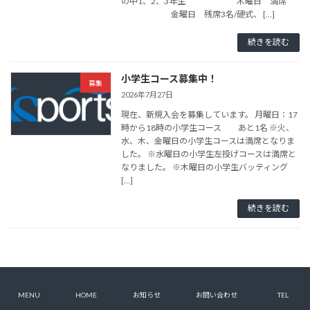
の中1、2、3年生 木曜日 満席
金曜日 残席3名/硬式、 […]
続きを読む
小学生コース募集中！
募集
2026年7月27日
現在、新規入会を募集しています。 月曜日：17
時から18時の小学生コース あと1名 ※火、
水、木、金曜日の小学生コースは満席となりま
した。 ※水曜日の小学生左投げコースは満席と
なりました。 ※木曜日の小学生バッティング
[…]
続きを読む
Copyright © ケイスポーツアカデミー All Rights Reserved.
MENU
HOME
お知らせ
お問い合わせ
TEL