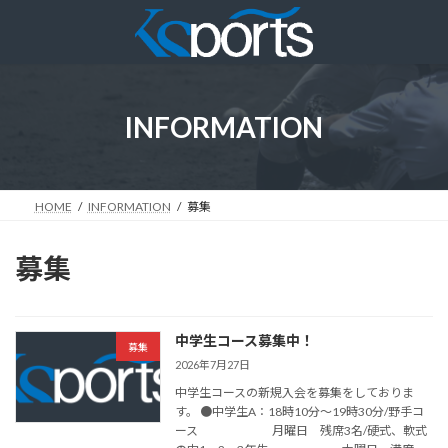
コ
ナ
ン
ビ
テ
ゲ
ン
ー
ツ
シ
へ
ョ
INFORMATION
ス
ン
キ
に
ッ
移
プ
動
HOME
INFORMATION
募集
募集
中学生コース募集中！
募集
2026年7月27日
中学生コースの新規入会を募集をしておりま
す。 ●中学生A：18時10分～19時30分/野手コ
ース 月曜日 残席3名/硬式、軟式